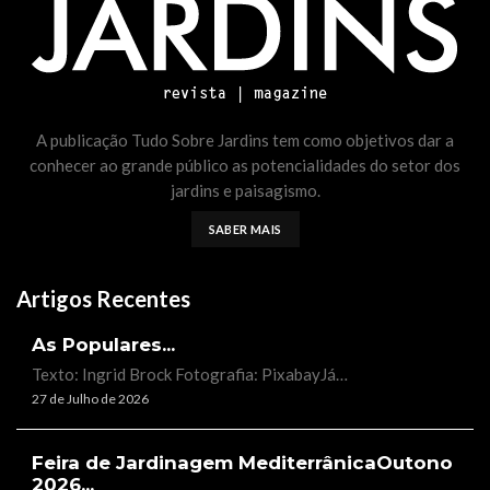
A publicação Tudo Sobre Jardins tem como objetivos dar a
conhecer ao grande público as potencialidades do setor dos
jardins e paisagismo.
SABER MAIS
Artigos Recentes
As Populares...
Texto: Ingrid Brock Fotografia: PixabayJá…
27 de Julho de 2026
Feira de Jardinagem MediterrânicaOutono
2026...