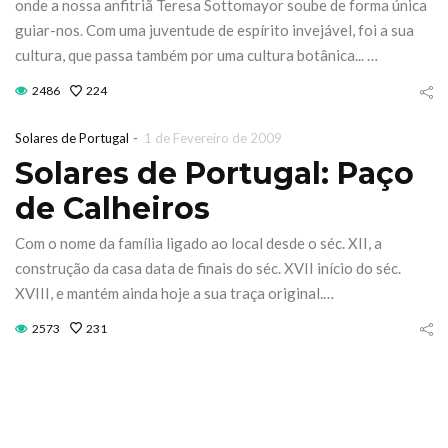
onde a nossa anfitriã Teresa Sottomayor soube de forma única
omingo 18 de
transformar
guiar-nos. Com uma juventude de espírito invejável, foi a sua
outubro
Fórum Nort
cultura, que passa também por uma cultura botânica... …
27 de Julho de 2026
21 de Julho de 2026
2486
224
CONTINUE READING
CONTINUE READING
-
Solares de Portugal
1 de Fevereiro de 2009
Solares de Portugal: Paço
de Calheiros
Com o nome da família ligado ao local desde o séc. XII, a
construção da casa data de finais do séc. XVII início do séc.
XVIII, e mantém ainda hoje a sua traça original.…
2573
231