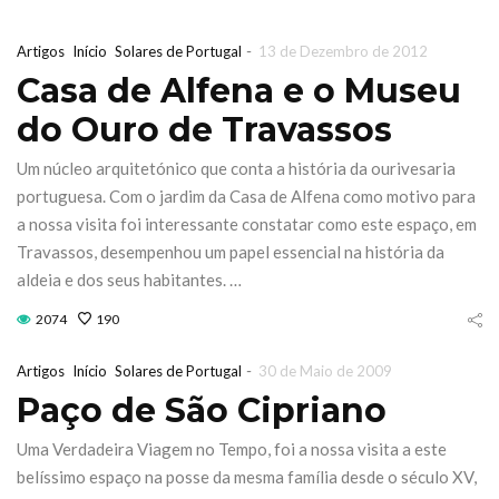
-
Artigos
Início
Solares de Portugal
13 de Dezembro de 2012
Casa de Alfena e o Museu
do Ouro de Travassos
Um núcleo arquitetónico que conta a história da ourivesaria
portuguesa. Com o jardim da Casa de Alfena como motivo para
a nossa visita foi interessante constatar como este espaço, em
Travassos, desempenhou um papel essencial na história da
aldeia e dos seus habitantes. …
2074
190
-
Artigos
Início
Solares de Portugal
30 de Maio de 2009
Paço de São Cipriano
a de Jardinagem
Iberflora lan
terrânicaOutono
concurso d
Uma Verdadeira Viagem no Tempo, foi a nossa visita a este
26 Sábado 17 &
paisagismo p
belíssimo espaço na posse da mesma família desde o século XV,