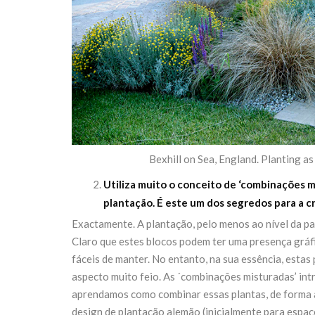
Bexhill on Sea, England. Planting a
Utiliza muito o conceito de ‘combinações mi
plantação. É este um dos segredos para a cr
Exactamente. A plantação, pelo menos ao nível da p
Claro que estes blocos podem ter uma presença gráfic
fáceis de manter. No entanto, na sua essência, estas 
aspecto muito feio. As ´combinações misturadas’ in
aprendamos como combinar essas plantas, de forma a
design de plantação alemão (inicialmente para espaç