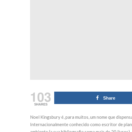
18 de
transformar o
ro
Fórum Norte
e 2026
21 de Julho de 2026
ADING
CONTINUE READING
103
Share
SHARES
Noel Kingsbury é, para muitos, um nome que dispen
Internacionalmente conhecido como escritor de plant
ambiente (a sua bibliografia soma mais de 20 livros)