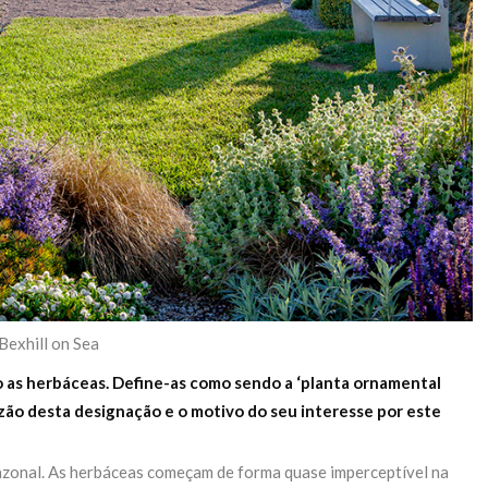
Bexhill on Sea
do as herbáceas. Define-as como sendo a ‘planta ornamental
azão desta designação e o motivo do seu interesse por este
azonal. As herbáceas começam de forma quase imperceptível na