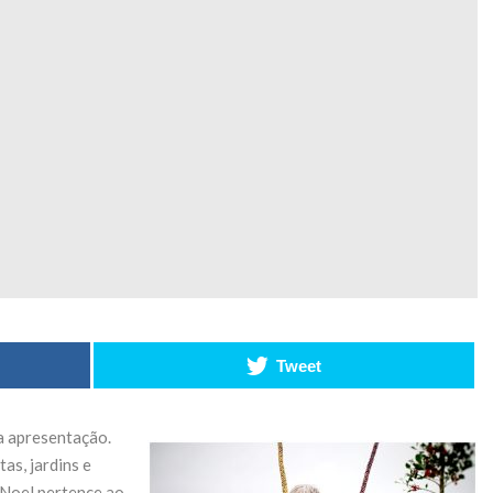
acelera
19 de 
transformação
para tecnologia
CONTI
a bateria
27 de Maio de 2026
CONTINUE READING
T
Tweet
sa apresentação.
as, jardins e
, Noel pertence ao