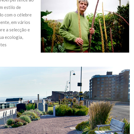
 estilo de
do com o célebre
ente, em vários
bre a selecção e
ua ecologia,
ntes