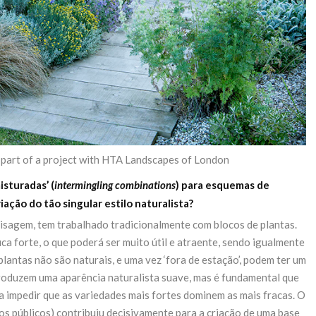
s part of a project with HTA Landscapes of London
sturadas’ (
intermingling combinations
)
para esquemas de
iação do tão singular estilo naturalista?
aisagem, tem trabalhado tradicionalmente com blocos de plantas.
a forte, o que poderá ser muito útil e atraente, sendo igualmente
plantas não são naturais, e uma vez ‘fora de estação’, podem ter um
troduzem uma aparência naturalista suave, mas é fundamental que
 impedir que as variedades mais fortes dominem as mais fracas. O
os públicos) contribuiu decisivamente para a criação de uma base