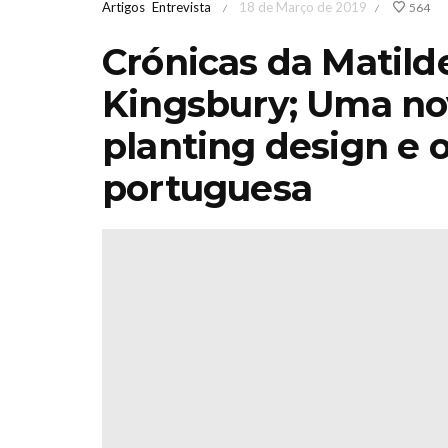
Artigos
Entrevista
18 de Março de 2019
564
/
/
Crónicas da Matilde
Kingsbury; Uma no
planting design e o
portuguesa
rdinagem
Iberflora lança
caOutono
concurso de
do 17 &
paisagismo para