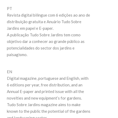
27 de Julho de 2026
Maio de 2026
PT
Revista digital bilingue com 6 edições ao ano de
CONTINUE READING
NUE READING
distribuição gratuita e Anuário Tudo Sobre
Jardins em papel e E-paper.
A publicação Tudo Sobre Jardins tem como
objetivo dar a conhecer ao grande público as
potencialidades do sector dos jardins e
paisagismo.
EN
Digital magazine, portuguese and English, with
exto: Matilde Jézéquel Fotografia: Noel Kingsbury
6 editions per year, free distribution, and an
Annual E-paper and printed issue with all the
novelties and new equipment’s for gardens.
Tudo Sobre Jardins magazine aims to make
known to the public the potential of the gardens
and landscaping sector.