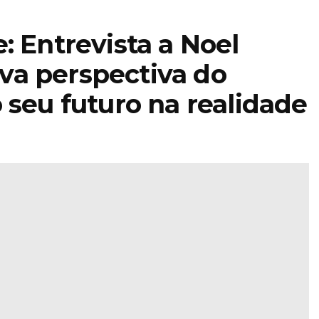
: Entrevista a Noel
va perspectiva do
 seu futuro na realidade
STIHL
encerra 2025
com faturação
acima dos 5,4
Bolo
mil milhões e
são 