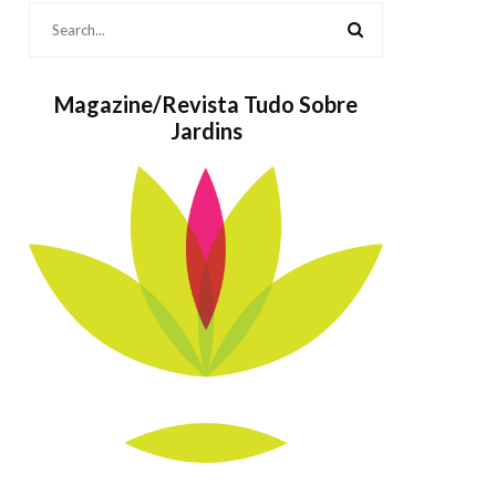
Magazine/Revista Tudo Sobre
Jardins
Bolos também
As Popul
são Jardins