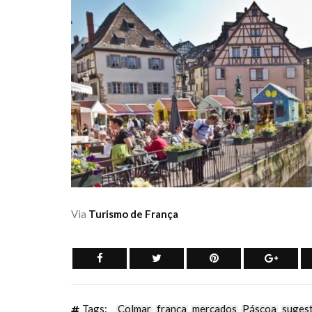
Via
Turismo de França
Tags:
Colmar
frança
mercados
Páscoa
suges