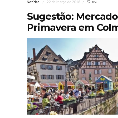
Notícias
22 de Março de 2018
186
/
/
Sugestão: Mercado
Primavera em Colm
a de Jardinagem
Iberflora lan
errânicaOutono
concurso d
6 Sábado 17 &
paisagismo p