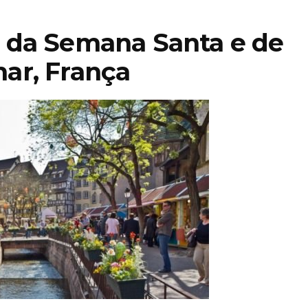
 da Semana Santa e de
ar, França
STIHL
encerra 2025
ça
com faturação
e
acima dos 5,4
ara
mil milhões e