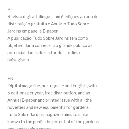
27 de Julho de
19 de Maio de 2026
PT
Revista digital bilingue com 6 edições ao ano de
CONTINUE REA
CONTINUE READING
distribuição gratuita e Anuário Tudo Sobre
Jardins em papel e E-paper.
A publicação Tudo Sobre Jardins tem como
objetivo dar a conhecer ao grande público as
potencialidades do sector dos jardins e
paisagismo.
EN
Digital magazine, portuguese and English, with
6 editions per year, free distribution, and an
Annual E-paper and printed issue with all the
novelties and new equipment’s for gardens.
Tudo Sobre Jardins magazine aims to make
known to the public the potential of the gardens
and landscaping sector.