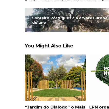
Sobreiro Português é a árvore Europei
do ano
You Might Also Like
“Jardim do Diálogo” o Mais
LPN orga