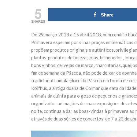
mingo 18 de
transformar 
5
outubro
Fórum Nort
Share
SHARES
27 de Julho de 2026
21 de Julho de 2026
De 29 março 2018 a 15 abril 2018, num cenário bucó
CONTINUE READING
CONTINUE READING
Primavera esperam por si nas praças emblemáticas da
propõem produtos originais e autênticos, privilegia
plantas, produtos de beleza, jóias, brinquedos, lou
bons vinhos, cervejas de março, charcutarias, queijos
fim de semana da Páscoa, não pode deixar de apanha
tradicional Lamala (doce da Páscoa em forma de cord
Koifhus, a antiga duana de Colmar que data da Idade 
animais da quinta para o gozo de pequenos e grandes
organizados animações de rua e exposições de arte
noite, continua a dar as boas-vindas à primavera ao
através de duas séries de concertos, de 7 a 23 de abri