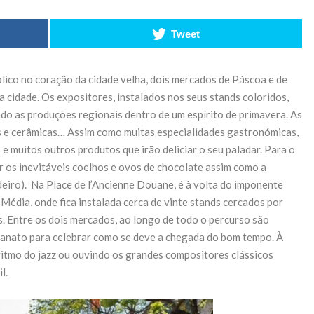
o
acelera
e
transformação
Tweet
para tecnologia
a bateria
lico no coração da cidade velha, dois mercados de Páscoa e de
 cidade. Os expositores, instalados nos seus stands coloridos,
27 de Maio de 2026
ndo as produções regionais dentro de um espírito de primavera. As
ças e cerâmicas… Assim como muitas especialidades gastronómicas,
CONTINUE READING
 e muitos outros produtos que irão deliciar o seu paladar. Para o
r os inevitáveis coelhos e ovos de chocolate assim como a
eiro). Na Place de l’Ancienne Douane, é à volta do imponente
Média, onde fica instalada cerca de vinte stands cercados por
. Entre os dois mercados, ao longo de todo o percurso são
sanato para celebrar como se deve a chegada do bom tempo. À
 ritmo do jazz ou ouvindo os grandes compositores clássicos
l.