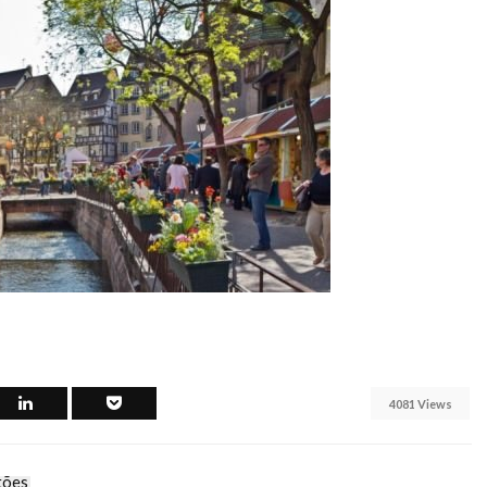
4081 Views
tões