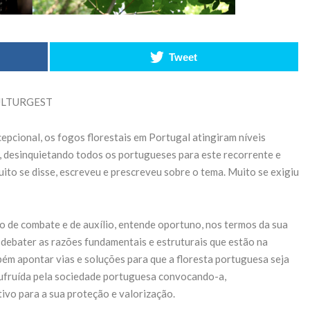
ar o
acelera
orte
transformação
para tecnologia
2026
Tweet
a bateria
ING
27 de Maio de 2026
 CULTURGEST
CONTINUE READING
epcional, os fogos florestais em Portugal atingiram níveis
, desinquietando todos os portugueses para este recorrente e
to se disse, escreveu e prescreveu sobre o tema. Muito se exigiu
o de combate e de auxílio, entende oportuno, nos termos da sua
, debater as razões fundamentais e estruturais que estão na
ém apontar vias e soluções para que a floresta portuguesa seja
 usufruída pela sociedade portuguesa convocando-a,
tivo para a sua proteção e valorização.