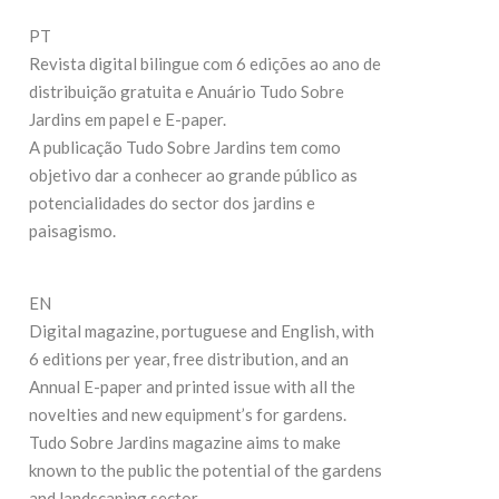
27 de J
19 de Maio de 2026
PT
Revista digital bilingue com 6 edições ao ano de
CONTIN
CONTINUE READING
distribuição gratuita e Anuário Tudo Sobre
Jardins em papel e E-paper.
A publicação Tudo Sobre Jardins tem como
objetivo dar a conhecer ao grande público as
potencialidades do sector dos jardins e
paisagismo.
EN
Digital magazine, portuguese and English, with
6 editions per year, free distribution, and an
Annual E-paper and printed issue with all the
novelties and new equipment’s for gardens.
Tudo Sobre Jardins magazine aims to make
known to the public the potential of the gardens
and landscaping sector.