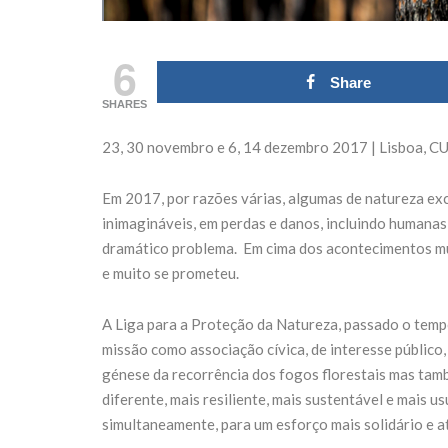
Domingo 18 de
transform
outubro
Fórum N
6
27 de Julho de 2026
21 de Julho de 
Share
SHARES
CONTINUE READING
CONTINUE READ
23, 30 novembro e 6, 14 dezembro 2017 | Lisboa,
Em 2017, por razões várias, algumas de natureza exc
inimagináveis, em perdas e danos, incluindo humanas
dramático problema. Em cima dos acontecimentos mui
e muito se prometeu.
A Liga para a Proteção da Natureza, passado o temp
missão como associação cívica, de interesse público
génese da recorrência dos fogos florestais mas tamb
diferente, mais resiliente, mais sustentável e mais
simultaneamente, para um esforço mais solidário e a