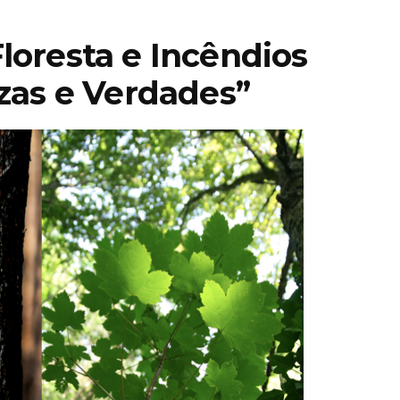
loresta e Incêndios
ezas e Verdades”
STIHL
encerra 2025
lança
com faturação
 de
acima dos 5,4
 para
mil milhões e