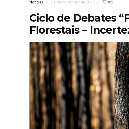
Notícias
21 de Novembro de 2017
185
/
/
Ciclo de Debates “F
Florestais – Incert
eira de Jardinagem
Iberflora 
diterrânicaOutono
concurso
2026 Sábado 17 &
paisagismo