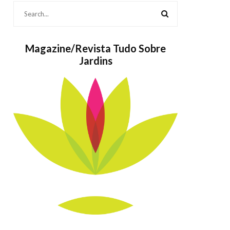
Magazine/Revista Tudo Sobre
Jardins
Bolos também
As Po
são Jardins