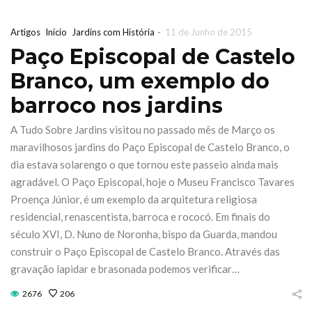
-
Artigos
Início
Jardins com História
11 de Junho de 2015
Paço Episcopal de Castelo
Branco, um exemplo do
barroco nos jardins
A Tudo Sobre Jardins visitou no passado mês de Março os
maravilhosos jardins do Paço Episcopal de Castelo Branco, o
dia estava solarengo o que tornou este passeio ainda mais
agradável. O Paço Episcopal, hoje o Museu Francisco Tavares
Proença Júnior, é um exemplo da arquitetura religiosa
residencial, renascentista, barroca e rococó. Em finais do
século XVI, D. Nuno de Noronha, bispo da Guarda, mandou
construir o Paço Episcopal de Castelo Branco. Através das
ira de Jardinagem
Iberflora l
gravação lapidar e brasonada podemos verificar…
iterrânicaOutono
concurso
2676
206
026 Sábado 17 &
paisagismo 