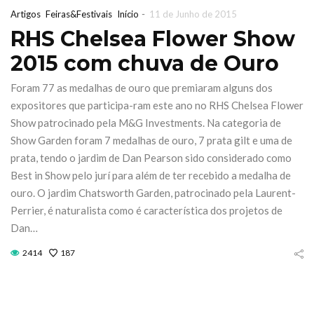
Domingo 18 de
transforma
-
Artigos
Feiras&Festivais
Início
11 de Junho de 2015
outubro
Fórum No
RHS Chelsea Flower Show
2015 com chuva de Ouro
27 de Julho de 2026
21 de Julho de 20
Foram 77 as medalhas de ouro que premiaram alguns dos
CONTINUE READING
CONTINUE READIN
expositores que participa-ram este ano no RHS Chelsea Flower
Show patrocinado pela M&G Investments. Na categoria de
Show Garden foram 7 medalhas de ouro, 7 prata gilt e uma de
prata, tendo o jardim de Dan Pearson sido considerado como
Best in Show pelo jurí para além de ter recebido a medalha de
ouro. O jardim Chatsworth Garden, patrocinado pela Laurent-
Perrier, é naturalista como é característica dos projetos de
Dan…
2414
187