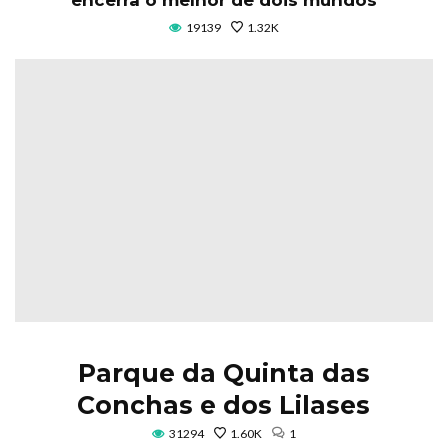
19139
1.32K
Parque da Quinta das
Conchas e dos Lilases
31294
1.60K
1