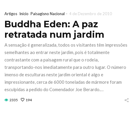
-
Artigos
Início
Paisagisno Nacional
4 de Dezembro de 2010
Buddha Eden: A paz
retratada num jardim
A sensação é generalizada, todos os visitantes têm impressões
semelhantes ao entrar neste jardim, pois é totalmente
contrastante com a paisagem rural que o rodeia,
transportando-nos imediatamente para outro lugar. O número
imenso de esculturas neste jardim oriental é algo e
impressionante, cerca de 6000 toneladas de mármore foram
esculpidas a pedido do Comendador Joe Berardo.…
2335
194
ra de Jardinagem
Iberflora l
iterrânicaOutono
concurso 
026 Sábado 17 &
paisagismo 