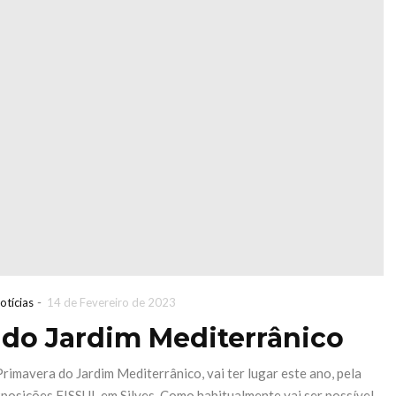
-
otícias
14 de Fevereiro de 2023
 do Jardim Mediterrânico
rimavera do Jardim Mediterrânico, vai ter lugar este ano, pela
xposições FISSUL em Silves. Como habitualmente vai ser possível