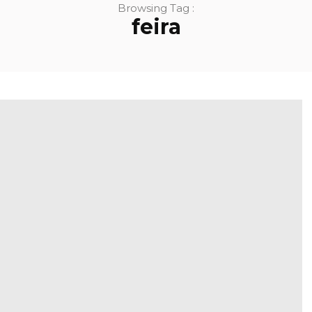
Browsing Tag :
feira
STIHL
encerra 2025
ra lança
com faturação
rso de
acima dos 5,4
smo para
mil milhões e