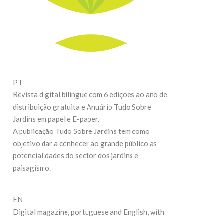
27
19 de Maio de 2026
C
CONTINUE READING
PT
Revista digital bilingue com 6 edições ao ano de
distribuição gratuita e Anuário Tudo Sobre
Jardins em papel e E-paper.
A publicação Tudo Sobre Jardins tem como
objetivo dar a conhecer ao grande público as
potencialidades do sector dos jardins e
paisagismo.
EN
Digital magazine, portuguese and English, with