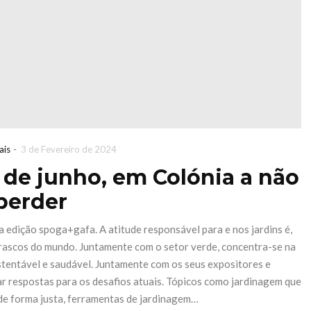
ormar o
acelera
 Norte
transformação
para tecnologia
o de 2026
a bateria
 READING
27 de Maio de 2026
CONTINUE READING
-
ais
3 de Fevereiro de 2024
8 de junho, em Colónia a não
perder
 edição spoga+gafa. A atitude responsável para e nos jardins é,
rrascos do mundo. Juntamente com o setor verde, concentra-se na
stentável e saudável. Juntamente com os seus expositores e
ar respostas para os desafios atuais. Tópicos como jardinagem que
de forma justa, ferramentas de jardinagem…