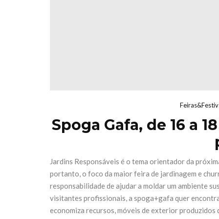
Domingo 18 de
transf
outubro
Fórum
27 de Julho de 2026
21 de Julh
CONTINUE READING
CONTINUE
Feiras&Festiv
Spoga Gafa, de 16 a 1
Jardins Responsáveis é o tema orientador da próxima
portanto, o foco da maior feira de jardinagem e chu
responsabilidade de ajudar a moldar um ambiente su
visitantes profissionais, a spoga+gafa quer encontr
economiza recursos, móveis de exterior produzidos 