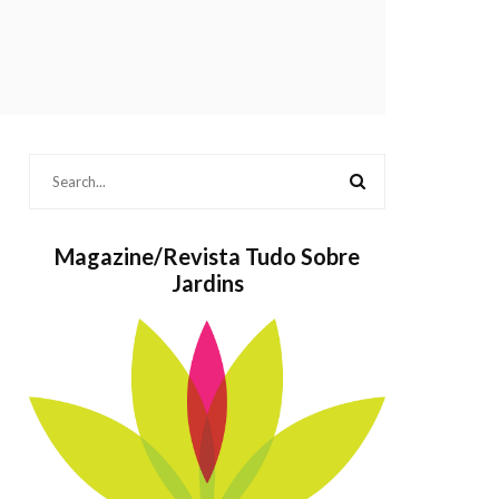
Magazine/Revista Tudo Sobre
Jardins
Bolos também
As
são Jardins