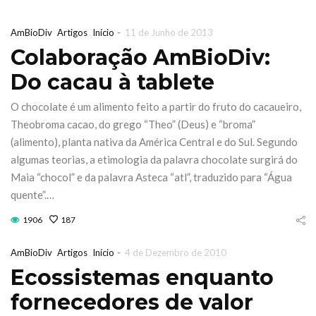
-
AmBioDiv
Artigos
Início
11 de Junho de 2013
Colaboração AmBioDiv:
Do cacau à tablete
O chocolate é um alimento feito a partir do fruto do cacaueiro,
Theobroma cacao, do grego “Theo” (Deus) e “broma”
(alimento), planta nativa da América Central e do Sul. Segundo
algumas teorias, a etimologia da palavra chocolate surgirá do
Maia “chocol” e da palavra Asteca “atl”, traduzido para “Água
quente”.…
1906
187
-
AmBioDiv
Artigos
Início
4 de Dezembro de 2010
ira de Jardinagem
Iberflora l
Ecossistemas enquanto
iterrânicaOutono
concurso
fornecedores de valor
026 Sábado 17 &
paisagismo 