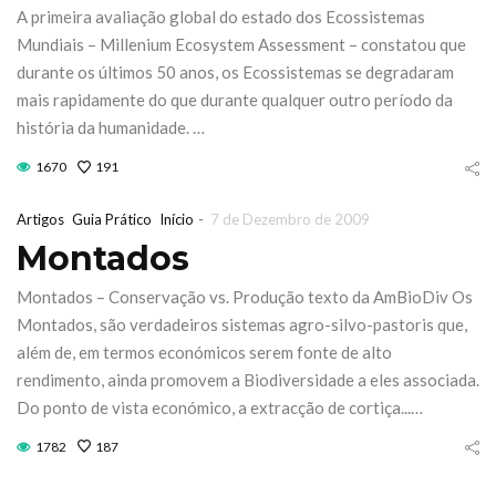
Domingo 18 de
transforma
A primeira avaliação global do estado dos Ecossistemas
Mundiais – Millenium Ecosystem Assessment – constatou que
outubro
Fórum No
durante os últimos 50 anos, os Ecossistemas se degradaram
27 de Julho de 2026
21 de Julho de 20
mais rapidamente do que durante qualquer outro período da
história da humanidade. …
CONTINUE READING
CONTINUE READIN
1670
191
-
Artigos
Guia Prático
Início
7 de Dezembro de 2009
Montados
Montados – Conservação vs. Produção texto da AmBioDiv Os
Montados, são verdadeiros sistemas agro-silvo-pastoris que,
além de, em termos económicos serem fonte de alto
rendimento, ainda promovem a Biodiversidade a eles associada.
Do ponto de vista económico, a extracção de cortiça...…
1782
187