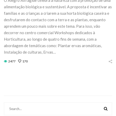
O Alegro Alfragide celebra a natureza com a promoção de uma
Domingo 18 de
transforma
alimentação biológica e sustentável. A proposta é incentivar as
outubro
Fórum No
famílias e as crianças a criarem a sua horta biológica caseira e
desfrutarem do contacto com a terra e as plantas, enquanto
27 de Julho de 2026
21 de Julho de 20
aprendem um pouco mais sobre este tema. Para isso, vão
decorrer no centro comercial Workshops dedicados à
CONTINUE READING
CONTINUE READIN
Horticultura, ao longo de quatro fins de semana, com a
abordagem de temáticas como: Plantar ervas aromáticas,
Instalação de culturas, Ervas…
2477
170