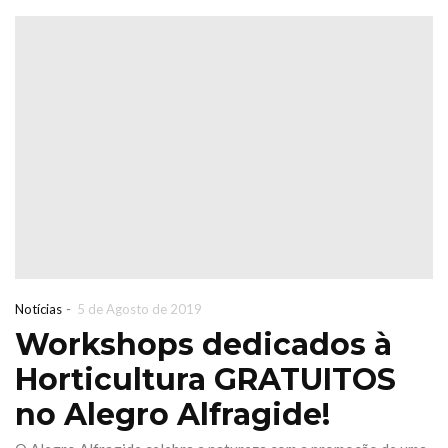
-
Notícias
5 de Agosto de 2019
Workshops dedicados à
ira de Jardinagem
Iberflora l
Horticultura GRATUITOS
iterrânicaOutono
concurso
no Alegro Alfragide!
026 Sábado 17 &
paisagismo 