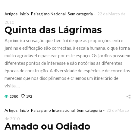
-
Artigos
Início
Paisagisno Nacional
Sem categoria
22 de Março de
2010
Quinta das Lágrimas
A primeira sensação que tive foi de que as proporções entre
jardins e edificação são correctas, à escala humana, o que torna
muito agradável o passear por este espaço. Os jardins possuem
diferentes pontos de interesse e são notórias as diferentes
épocas de construção. A diversidade de espécies e de conceitos
merecem que nos disciplinemos e criemos um itinerário de
visita.…
2380
192
e Jardinagem
Iberflora lança
-
Artigos
Início
Paisagismo Internacional
Sem categoria
22 de Março
de 2010
rânicaOutono
concurso de
Amado ou Odiado
Sábado 17 &
paisagismo para