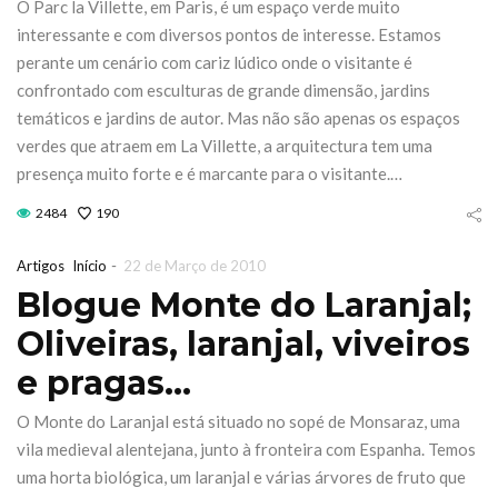
O Parc la Villette, em Paris, é um espaço verde muito
ngo 18 de
transformar o
interessante e com diversos pontos de interesse. Estamos
utubro
Fórum Norte
perante um cenário com cariz lúdico onde o visitante é
confrontado com esculturas de grande dimensão, jardins
e Julho de 2026
21 de Julho de 2026
temáticos e jardins de autor. Mas não são apenas os espaços
verdes que atraem em La Villette, a arquitectura tem uma
TINUE READING
CONTINUE READING
presença muito forte e é marcante para o visitante.…
2484
190
-
Artigos
Início
22 de Março de 2010
Blogue Monte do Laranjal;
Oliveiras, laranjal, viveiros
e pragas…
O Monte do Laranjal está situado no sopé de Monsaraz, uma
vila medieval alentejana, junto à fronteira com Espanha. Temos
uma horta biológica, um laranjal e várias árvores de fruto que