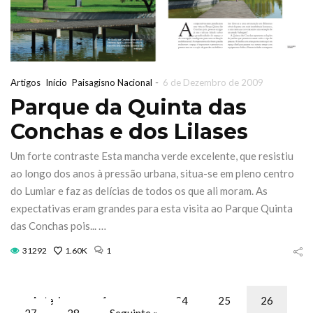
-
Artigos
Início
Paisagisno Nacional
6 de Dezembro de 2009
Parque da Quinta das
Conchas e dos Lilases
Um forte contraste Esta mancha verde excelente, que resistiu
ao longo dos anos à pressão urbana, situa-se em pleno centro
do Lumiar e faz as delícias de todos os que ali moram. As
expectativas eram grandes para esta visita ao Parque Quinta
das Conchas pois... …
31292
1.60K
1
« Anterior
1
…
24
25
26
27
28
Seguinte »