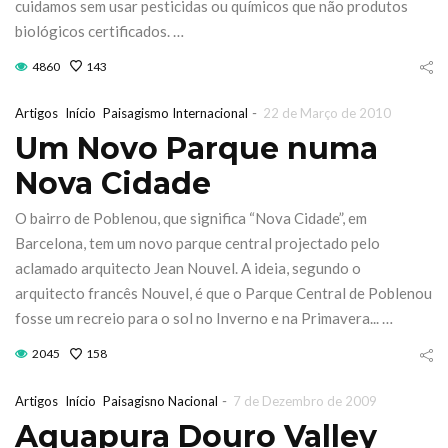
cuidamos sem usar pesticidas ou químicos que não produtos
biológicos certificados. …
4860
143
-
Artigos
Início
Paisagismo Internacional
22 de Março de 2010
Um Novo Parque numa
Nova Cidade
O bairro de Poblenou, que significa “Nova Cidade”, em
Barcelona, tem um novo parque central projectado pelo
aclamado arquitecto Jean Nouvel. A ideia, segundo o
arquitecto francês Nouvel, é que o Parque Central de Poblenou
fosse um recreio para o sol no Inverno e na Primavera... …
2045
158
-
Artigos
Início
Paisagisno Nacional
7 de Dezembro de 2009
Aquapura Douro Valley