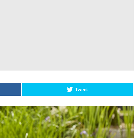
ormar o
acelera
 Norte
transformação
para tecnologia
o de 2026
a bateria
 READING
27 de Maio de 2026
CONTINUE READING
Tweet