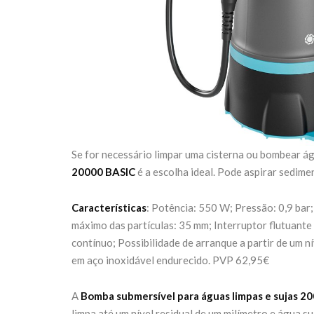
Se for necessário limpar uma cisterna ou bombear ág
20000 BASIC
é a escolha ideal. Pode aspirar sedim
Características
: Potência: 550 W; Pressão: 0,9 ba
máximo das partículas: 35 mm; Interruptor flutuant
contínuo; Possibilidade de arranque a partir de um 
em aço inoxidável endurecido. PVP 62,95€
A
Bomba submersível para águas limpas e sujas 2
limpa até um nível residual de um milímetro e água s