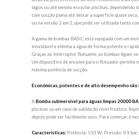
lagos ou até mesmo esvaziar piscinas, dependendo da
com sucção plana até deixar a superfície quase seca
ou na versão 2 em 1, que pode ser utilizada tanto c
A gama de bombas BASIC está equipada com um moto
inoxidável e elimina a água de forma potente e rápi
Graças ao interruptor flutuante, as bombas ligam-s
Um dispositivo de encaixe para o flutuador permite 
máxima potência de sucção.
Económicas, potentes e de alto desempenho são 
A
Bomba submersível para águas limpas 20000 BA
piscinas ou em caso de subida do nível freático. Aspi
depois pode ser facilmente seco. Para começar, é ne
Características:
Potência: 550 W; Pressão: 0,9 ba