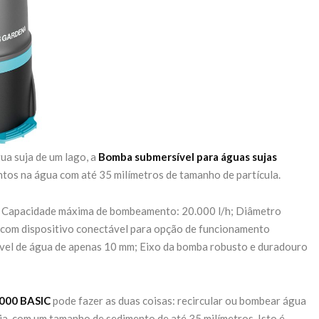
ua suja de um lago, a
Bomba submersível para águas sujas
entos na água com até 35 milímetros de tamanho de partícula.
r; Capacidade máxima de bombeamento: 20.000 l/h; Diâmetro
e com dispositivo conectável para opção de funcionamento
nível de água de apenas 10 mm; Eixo da bomba robusto e duradouro
0000 BASIC
pode fazer as duas coisas: recircular ou bombear água
uja, com um tamanho de sedimento de até 35 milímetros. Isto é