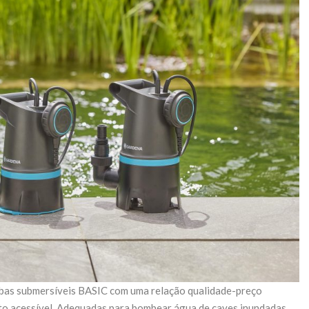
as submersíveis BASIC com uma relação qualidade-preço
sto acessível. Adequadas para bombear água de caves inundadas,