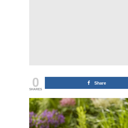
Domingo 18 de
transf
outubro
Fórum
27 de Julho de 2026
21 de Julh
CONTINUE READING
CONTINUE
0
Share
SHARES