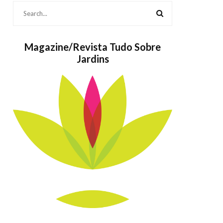
Magazine/Revista Tudo Sobre
Jardins
Bolos também
As
são Jardins