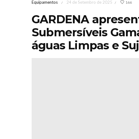
Equipamentos
24 de Setembro de 2025
166
/
/
GARDENA apresent
Submersíveis Gama
águas Limpas e Su
Feira de Jardinagem
Iberflo
MediterrânicaOutono
concu
2026 Sábado 17 &
paisagi