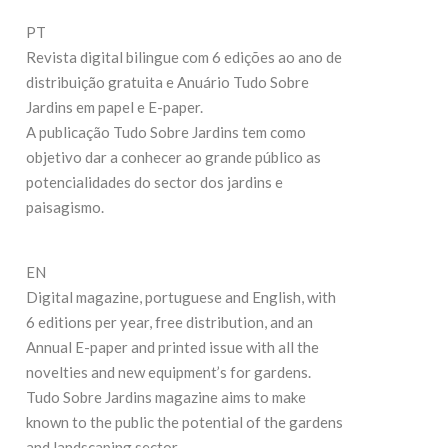
27
19 de Maio de 2026
PT
Revista digital bilingue com 6 edições ao ano de
C
CONTINUE READING
distribuição gratuita e Anuário Tudo Sobre
Jardins em papel e E-paper.
A publicação Tudo Sobre Jardins tem como
objetivo dar a conhecer ao grande público as
potencialidades do sector dos jardins e
paisagismo.
EN
Digital magazine, portuguese and English, with
6 editions per year, free distribution, and an
Annual E-paper and printed issue with all the
novelties and new equipment’s for gardens.
Tudo Sobre Jardins magazine aims to make
known to the public the potential of the gardens
and landscaping sector.