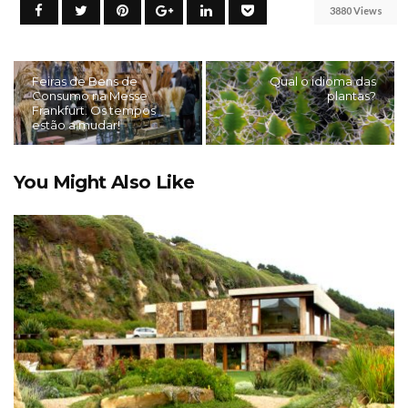
3880 Views
Feiras de Bens de
Qual o idioma das
Consumo na Messe
plantas?
Frankfurt. Os tempos
estão a mudar!
You Might Also Like