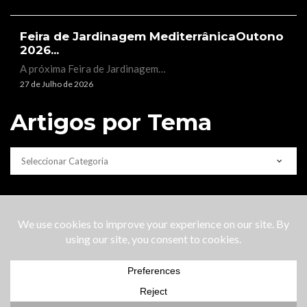
Feira de Jardinagem MediterrânicaOutono
2026...
A próxima Feira de Jardinagem…
27 de Julho de 2026
Artigos por Tema
CATEGORIAS
Copyright © 2022 Lobo do Mar |
About Us
/ Sobre nós
|
Advertise / Publicidade
|
Terms&Conditions /
Termos&Condições