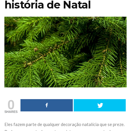
história de Natal
0
inagem
Iberflora lança
SHARES
Outono
concurso de
Eles fazem parte de qualquer decoração natalícia que se preze.
17 &
paisagismo para