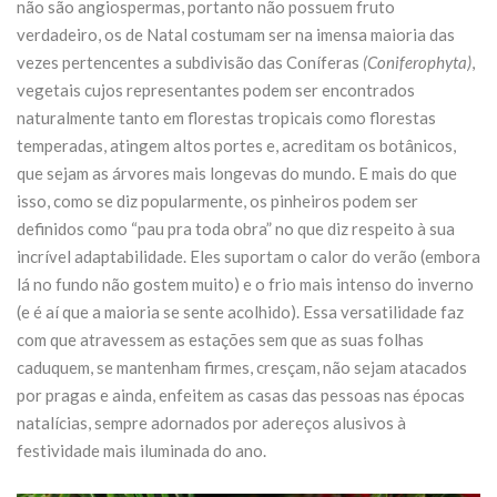
não são angiospermas, portanto não possuem fruto
verdadeiro, os de Natal costumam ser na imensa maioria das
vezes pertencentes a subdivisão das Coníferas
(Coniferophyta)
,
vegetais cujos representantes podem ser encontrados
naturalmente tanto em florestas tropicais como florestas
temperadas, atingem altos portes e, acreditam os botânicos,
que sejam as árvores mais longevas do mundo. E mais do que
isso, como se diz popularmente, os pinheiros podem ser
definidos como “pau pra toda obra” no que diz respeito à sua
incrível adaptabilidade. Eles suportam o calor do verão (embora
lá no fundo não gostem muito) e o frio mais intenso do inverno
(e é aí que a maioria se sente acolhido). Essa versatilidade faz
com que atravessem as estações sem que as suas folhas
caduquem, se mantenham firmes, cresçam, não sejam atacados
por pragas e ainda, enfeitem as casas das pessoas nas épocas
natalícias, sempre adornados por adereços alusivos à
festividade mais iluminada do ano.