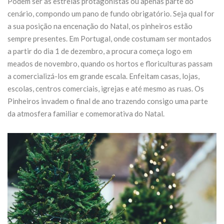
Podem ser as estrelas protagonistas ou apenas parte do
 de
transformar o
cenário, compondo um pano de fundo obrigatório. Seja qual for
Fórum Norte
a sua posição na encenação do Natal, os pinheiros estão
sempre presentes. Em Portugal, onde costumam ser montados
21 de Julho de 2026
a partir do dia 1 de dezembro, a procura começa logo em
meados de novembro, quando os hortos e floriculturas passam
CONTINUE READING
a comercializá-los em grande escala. Enfeitam casas, lojas,
escolas, centros comerciais, igrejas e até mesmo as ruas. Os
Pinheiros invadem o final de ano trazendo consigo uma parte
da atmosfera familiar e comemorativa do Natal.