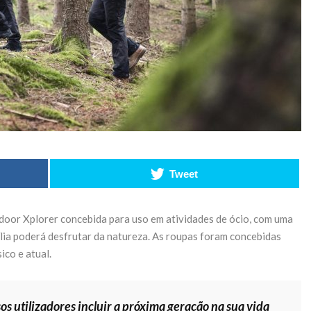
ormar o
acelera
 Norte
transformação
para tecnologia
o de 2026
a bateria
 READING
27 de Maio de 2026
CONTINUE READING
Tweet
tdoor Xplorer concebida para uso em atividades de ócio, com uma
lia poderá desfrutar da natureza. As roupas foram concebidas
ico e atual.
os utilizadores incluir a próxima geração na sua vida