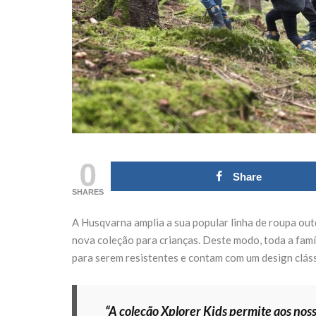
Domingo 18 de
transf
outubro
Fórum
27 de Julho de 2026
21 de Julh
CONTINUE READING
CONTINUE
0
Share
SHARES
A Husqvarna amplia a sua popular linha de roupa ou
nova coleção para crianças. Deste modo, toda a famí
para serem resistentes e contam com um design cláss
“A coleção Xplorer Kids permite aos noss