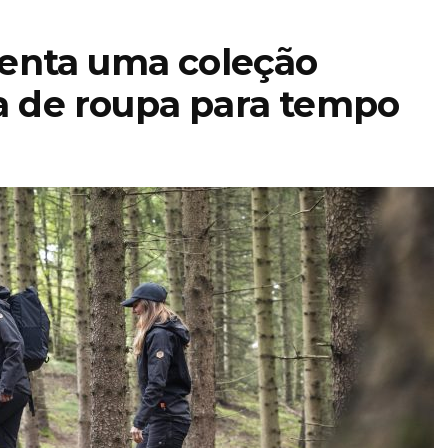
enta uma coleção
ha de roupa para tempo
STIHL
encerra 2025
ra lança
com faturação
rso de
acima dos 5,4
smo para
mil milhões e