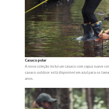
Casaco polar
A nova coleção inclui um casaco com capuz suave com
casaco outdoor está disponível em azul para os tam
anos.