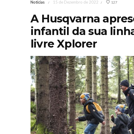
Notícias
15 de Dezembro de 2022
127
/
/
A Husqvarna apres
infantil da sua lin
livre Xplorer
Feira de Jardinagem
Iberflo
MediterrânicaOutono
concu
2026 Sábado 17 &
paisagi