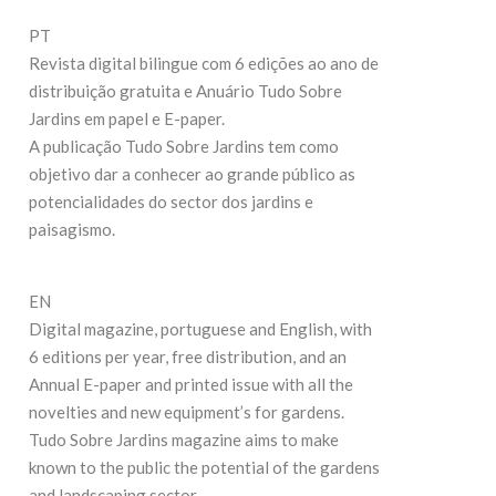
27
19 de Maio de 2026
PT
Revista digital bilingue com 6 edições ao ano de
C
CONTINUE READING
distribuição gratuita e Anuário Tudo Sobre
Jardins em papel e E-paper.
A publicação Tudo Sobre Jardins tem como
objetivo dar a conhecer ao grande público as
potencialidades do sector dos jardins e
paisagismo.
EN
Digital magazine, portuguese and English, with
6 editions per year, free distribution, and an
Annual E-paper and printed issue with all the
novelties and new equipment’s for gardens.
Tudo Sobre Jardins magazine aims to make
known to the public the potential of the gardens
and landscaping sector.