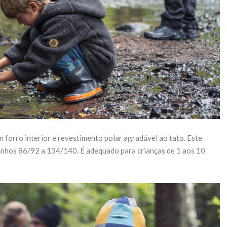
 forro interior e revestimento polar agradável ao tato. Este
anhos 86/92 a 134/140. É adequado para crianças de 1 aos 10