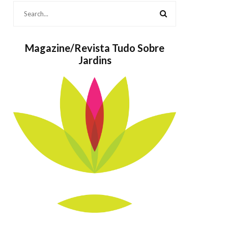
Magazine/Revista Tudo Sobre
Jardins
Bolos também
As
são Jardins