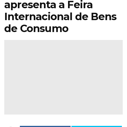
apresenta a Feira
Internacional de Bens
de Consumo
e Jardinagem
Iberflora lança
rânicaOutono
concurso de
Sábado 17 &
paisagismo para