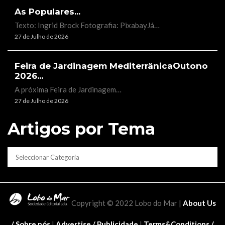
As Populares...
Texto: Ingrid Brock Fotografia: PixabayJá…
27 de Julho de 2026
Feira de Jardinagem MediterrânicaOutono
2026...
A próxima Feira de Jardinagem…
27 de Julho de 2026
Artigos por Tema
CATEGORIAS
Copyright © 2022 Lobo do Mar |
About Us
/ Sobre nós
|
Advertise / Publicidade
|
Terms&Conditions /