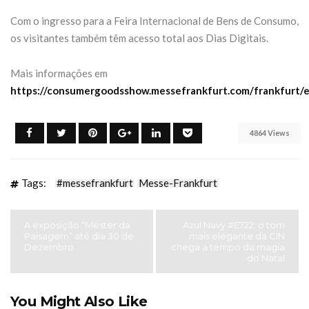
Com o ingresso para a Feira Internacional de Bens de Consumo,
os visitantes também têm acesso total aos Dias Digitais.
Mais informações em
https://consumergoodsshow.messefrankfurt.com/frankfurt/e
4864 Views
Tags:
#messefrankfurt
Messe-Frankfurt
A exposição “Mester da
Azul Navy #E722: o tom
Paisagem” até dia 30 de
mais elegante da CIN
Dezembro
chega a tempo da magia
do Natal
You Might Also Like