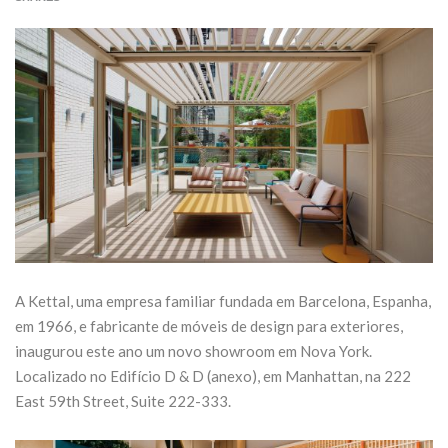
Domingo 18 de
transforma
outubro
Fórum No
27 de Julho de 2026
21 de Julho de 20
CONTINUE READING
CONTINUE READIN
A Kettal, uma empresa familiar fundada em Barcelona, Espanha,
em 1966, e fabricante de móveis de design para exteriores,
inaugurou este ano um novo showroom em Nova York.
Localizado no Edifício D & D (anexo), em Manhattan, na 222
East 59th Street, Suite 222-333.