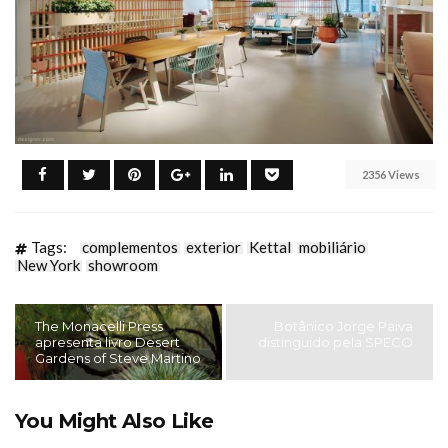
2356 Views
Tags:
complementos
exterior
Kettal
mobiliário
New York
showroom
The Monacelli Press
Botânico Jorge Paiva
apresenta livro Desert
distinguido pela SPECO
Gardens of Steve Martino
You Might Also Like