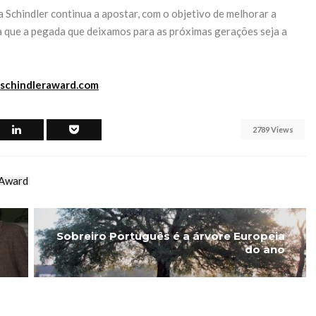
a Schindler continua a apostar, com o objetivo de melhorar a
a que a pegada que deixamos para as próximas gerações seja a
schindleraward.com
2789 Views
 Award
Sobreiro Português é a árvore Europeia
do ano