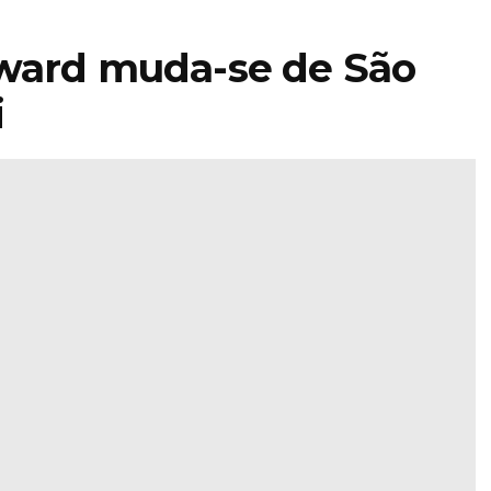
Award muda-se de São
i
STIHL
encerra 2025
 lança
com faturação
o de
acima dos 5,4
o para
mil milhões e