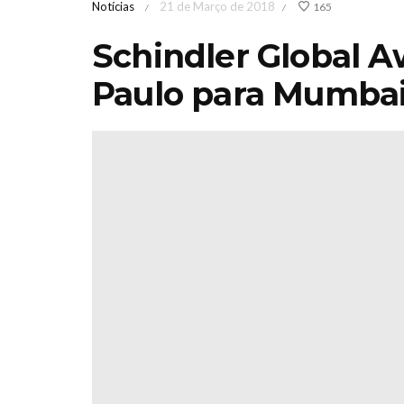
Notícias
21 de Março de 2018
165
/
/
Schindler Global 
Paulo para Mumba
eira de Jardinagem
Iberflora
editerrânicaOutono
concurs
2026 Sábado 17 &
paisagism