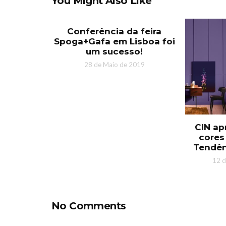
You Might Also Like
Conferência da feira
Spoga+Gafa em Lisboa foi
um sucesso!
28 de Maio de 2019
CIN ap
cores
Tendên
12 
No Comments