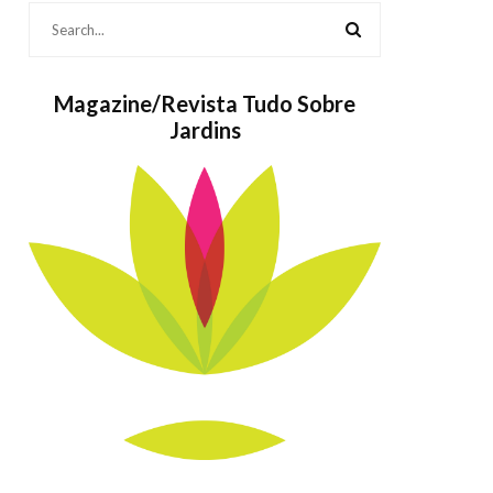
Magazine/Revista Tudo Sobre
Jardins
Bolos também
As P
são Jardins