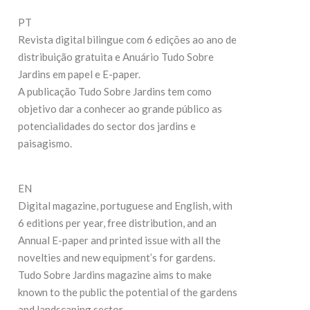
27 de 
19 de Maio de 2026
PT
Revista digital bilingue com 6 edições ao ano de
CONTI
CONTINUE READING
distribuição gratuita e Anuário Tudo Sobre
Jardins em papel e E-paper.
A publicação Tudo Sobre Jardins tem como
objetivo dar a conhecer ao grande público as
potencialidades do sector dos jardins e
paisagismo.
EN
Digital magazine, portuguese and English, with
6 editions per year, free distribution, and an
Annual E-paper and printed issue with all the
novelties and new equipment’s for gardens.
Tudo Sobre Jardins magazine aims to make
known to the public the potential of the gardens
and landscaping sector.