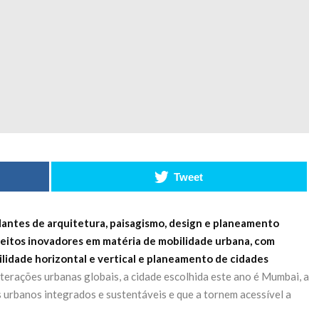
mar o
acelera
orte
transformação
para tecnologia
 2026
a bateria
ADING
27 de Maio de 2026
CONTINUE READING
Tweet
antes de arquitetura, paisagismo, design e planeamento
nceitos inovadores em matéria de mobilidade urbana, com
ilidade horizontal e vertical e planeamento de cidades
lterações urbanas globais, a cidade escolhida este ano é Mumbai, a
 urbanos integrados e sustentáveis e que a tornem acessível a