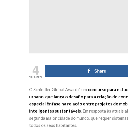
Domingo 18 de
transfor
outubro
Fórum N
27 de Julho de 2026
21 de Julho de
CONTINUE READING
CONTINUE RE
4
Share
SHARES
O Schindler Global Award é um
concurso para estud
urbano, que lança o desafio para a criação de co
especial ênfase na relação entre projetos de mob
inteligentes sustentáveis
. Em resposta às atuais a
segunda maior cidade do mundo, que requer sistemas
todos os seus habitantes.