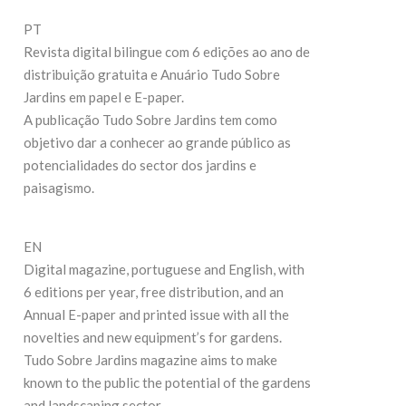
27 de Julho de 
19 de Maio de 2026
PT
Revista digital bilingue com 6 edições ao ano de
CONTINUE REA
CONTINUE READING
distribuição gratuita e Anuário Tudo Sobre
Jardins em papel e E-paper.
A publicação Tudo Sobre Jardins tem como
objetivo dar a conhecer ao grande público as
potencialidades do sector dos jardins e
paisagismo.
EN
Digital magazine, portuguese and English, with
6 editions per year, free distribution, and an
Annual E-paper and printed issue with all the
novelties and new equipment’s for gardens.
Tudo Sobre Jardins magazine aims to make
known to the public the potential of the gardens
and landscaping sector.