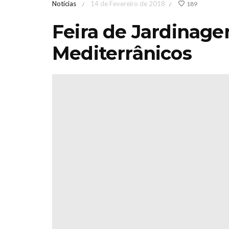
Notícias
14 de Fevereiro de 2018
189
/
/
Feira de Jardinage
Mediterrânicos
 de Jardinagem
Iberflora lanç
errânicaOutono
concurso de
6 Sábado 17 &
paisagismo pa