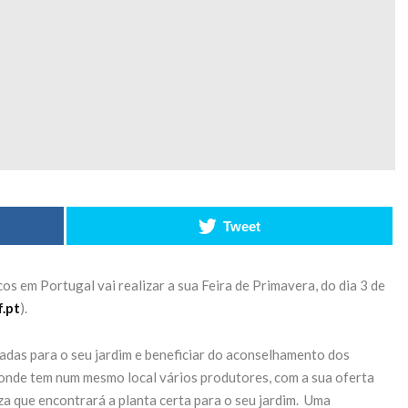
o
acelera
e
transformação
para tecnologia
a bateria
27 de Maio de 2026
CONTINUE READING
Tweet
s em Portugal vai realizar a sua Feira de Primavera, do dia 3 de
.pt
).
cadas para o seu jardim e beneficiar do aconselhamento dos
o onde tem num mesmo local vários produtores, com a sua oferta
za que encontrará a planta certa para o seu jardim. Uma