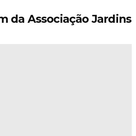
m da Associação Jardins
STIHL
encerra 2025
a
com faturação
acima dos 5,4
ra
mil milhões e