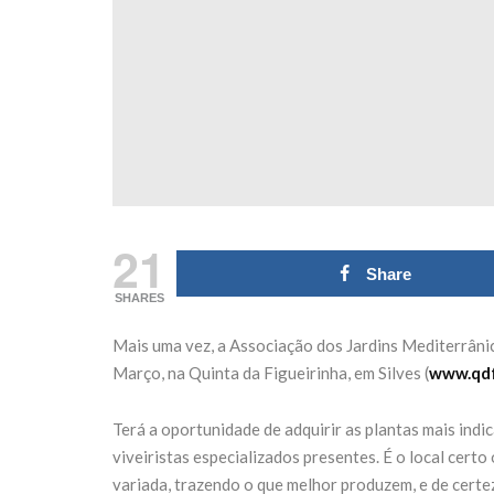
mingo 18 de
transformar 
outubro
Fórum Nort
27 de Julho de 2026
21 de Julho de 2026
CONTINUE READING
CONTINUE READING
21
Share
SHARES
Mais uma vez, a Associação dos Jardins Mediterrânico
Março, na Quinta da Figueirinha, em Silves (
www.qdf
Terá a oportunidade de adquirir as plantas mais indi
viveiristas especializados presentes. É o local cert
variada, trazendo o que melhor produzem, e de certe