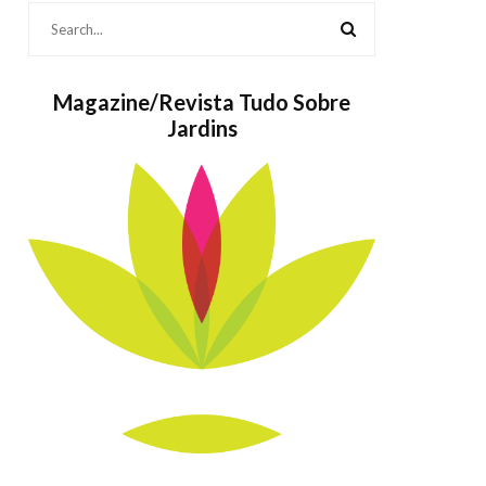
Magazine/Revista Tudo Sobre
Jardins
Bolos também
As Popul
são Jardins