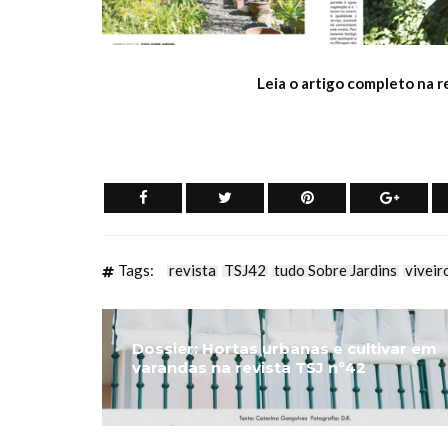
Leia o artigo completo na r
Tags:
revista
TSJ42
tudo Sobre Jardins
viveir
Dossier: Hortas urbanas e cultivar em
varandas na revista TSJ nº42