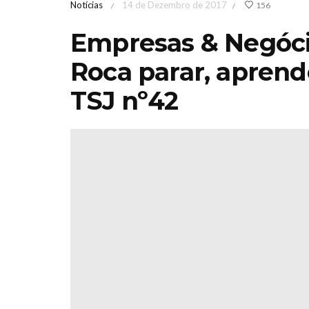
Notícias
14 de Dezembro de 2017
156
/
/
Empresas & Negócio
Roca parar, aprende
TSJ nº42
de Jardinagem
Iberflora lança
rrânicaOutono
concurso de
 Sábado 17 &
paisagismo par