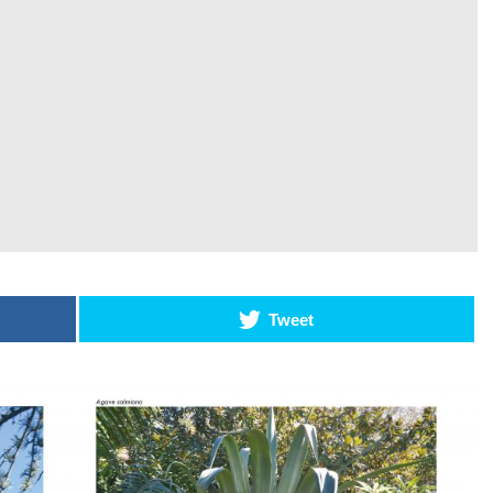
acelera
transformação
para tecnologia
a bateria
27 de Maio de 2026
CONTINUE READING
Tweet