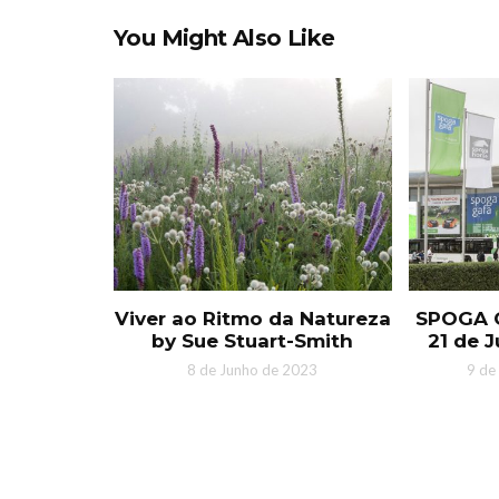
You Might Also Like
Viver ao Ritmo da Natureza
SPOGA G
by Sue Stuart-Smith
21 de 
8 de Junho de 2023
9 de