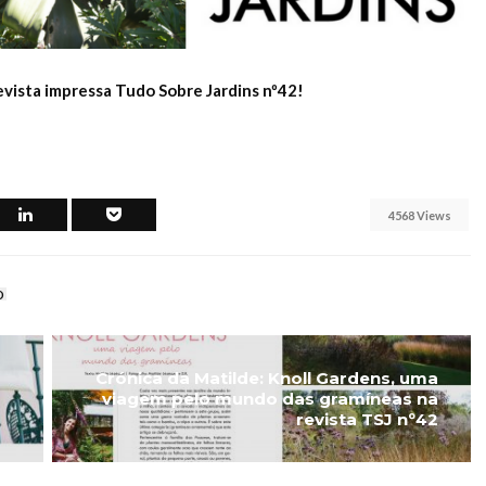
evista impressa Tudo Sobre Jardins nº42!
4568 Views
o
Crónica da Matilde: Knoll Gardens, uma
viagem pelo mundo das gramíneas na
revista TSJ nº42