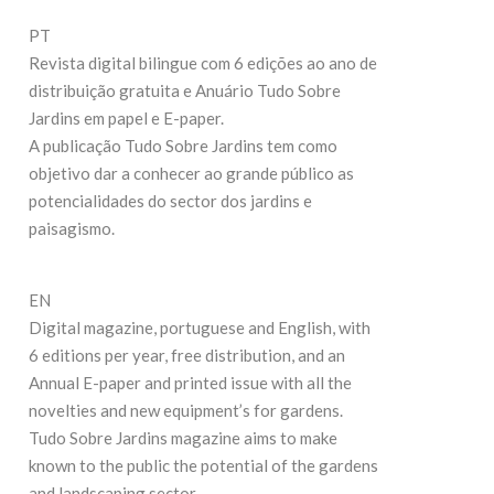
27 de Julho de 20
19 de Maio de 2026
PT
Revista digital bilingue com 6 edições ao ano de
CONTINUE READI
CONTINUE READING
distribuição gratuita e Anuário Tudo Sobre
Jardins em papel e E-paper.
A publicação Tudo Sobre Jardins tem como
objetivo dar a conhecer ao grande público as
potencialidades do sector dos jardins e
paisagismo.
EN
Digital magazine, portuguese and English, with
6 editions per year, free distribution, and an
Annual E-paper and printed issue with all the
novelties and new equipment’s for gardens.
Tudo Sobre Jardins magazine aims to make
known to the public the potential of the gardens
and landscaping sector.