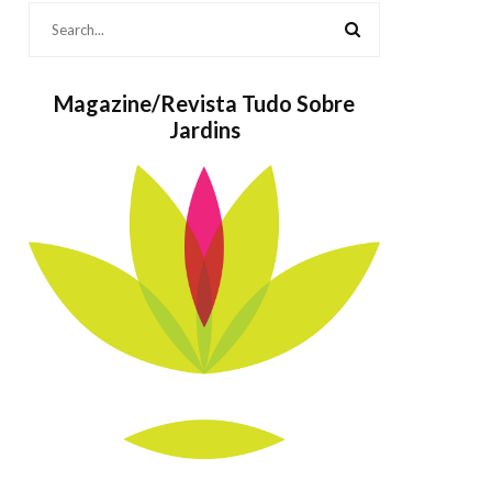
Magazine/Revista Tudo Sobre
Jardins
Bolos também
As Popula
são Jardins