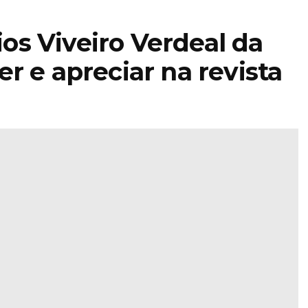
s Viveiro Verdeal da
r e apreciar na revista
STIHL
encerra 2025
com faturação
acima dos 5,4
a
mil milhões e