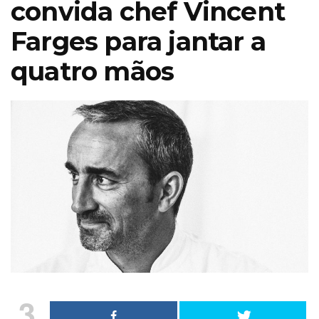
convida chef Vincent
Farges para jantar a
quatro mãos
Jardinagem
Iberflora lança
nicaOutono
concurso de
3
ado 17 &
paisagismo para