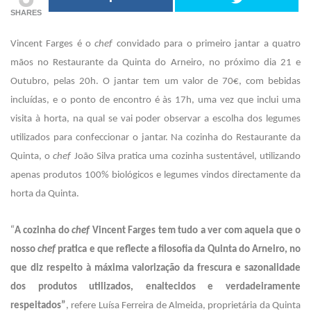
o 18 de
transformar o
SHARES
ubro
Fórum Norte
Vincent Farges é o
chef
convidado para o primeiro jantar a quatro
o de 2026
21 de Julho de 2026
mãos no Restaurante da Quinta do Arneiro, no próximo dia 21 e
Outubro, pelas 20h. O jantar tem um valor de 70€, com bebidas
 READING
CONTINUE READING
incluídas, e o ponto de encontro é às 17h, uma vez que inclui uma
visita à horta, na qual se vai poder observar a escolha dos legumes
utilizados para confeccionar o jantar. Na cozinha do Restaurante da
Quinta, o
chef
João Silva pratica uma cozinha sustentável, utilizando
apenas produtos 100% biológicos e legumes vindos directamente da
horta da Quinta.
“
A cozinha do
chef
Vincent Farges tem tudo a ver com aquela que o
nosso
chef
pratica e que reflecte a filosofia da Quinta do Arneiro, no
que diz respeito à máxima valorização da frescura e sazonalidade
dos produtos utilizados, enaltecidos e verdadeiramente
respeitados”
, refere Luísa Ferreira de Almeida, proprietária da Quinta