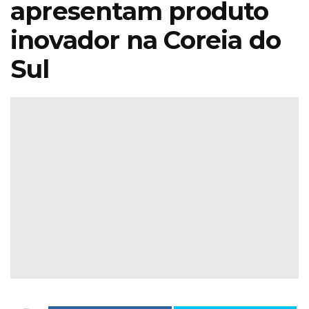
apresentam produto
inovador na Coreia do
Sul
ira de Jardinagem
Iberflora l
iterrânicaOutono
concurso
026 Sábado 17 &
paisagismo 