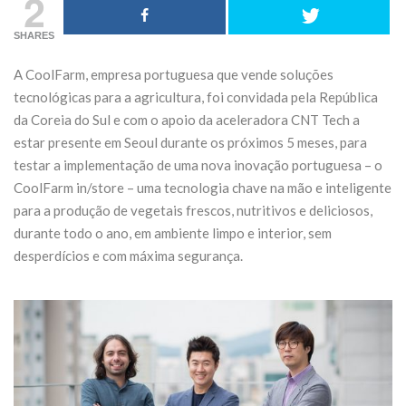
2
Domingo 18 de
transforma
SHARES
outubro
Fórum No
A CoolFarm, empresa portuguesa que vende soluções
27 de Julho de 2026
21 de Julho de 20
tecnológicas para a agricultura, foi convidada pela República
da Coreia do Sul e com o apoio da aceleradora CNT Tech a
CONTINUE READING
CONTINUE READIN
estar presente em Seoul durante os próximos 5 meses, para
testar a implementação de uma nova inovação portuguesa – o
CoolFarm in/store – uma tecnologia chave na mão e inteligente
para a produção de vegetais frescos, nutritivos e deliciosos,
durante todo o ano, em ambiente limpo e interior, sem
desperdícios e com máxima segurança.