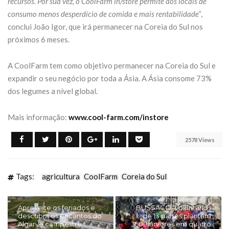
recursos. Por sua vez, o CoolFarm in/store permite aos locais de
consumo menos desperdício de comida e mais rentabilidade”
,
conclui João Igor, que irá permanecer na Coreia do Sul nos
próximos 6 meses.
A CoolFarm tem como objetivo permanecer na Coreia do Sul e
expandir o seu negócio por toda a Ásia. A Ásia consome 73%
dos legumes a nível global.
Mais informação:
www.cool-farm.com/instore
2578 Views
Tags:
agricultura
CoolFarm
Coreia do Sul
Aproveite os feriados e
BUSSACO: Voluntários
descubra os encantos do
de 13 países plantam
Algarve campestre
3500 árvores em quatro