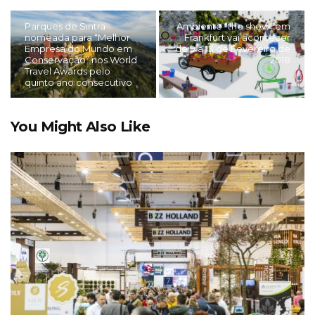
Parques de Sintra
Ambiente “the show” em
nomeada para “Melhor
Frankfurt vai acontecer
Empresa do Mundo em
de 9 a 13 de Fevereiro de
Conservação” nos World
2018
Travel Awards pelo
quinto ano consecutivo
You Might Also Like