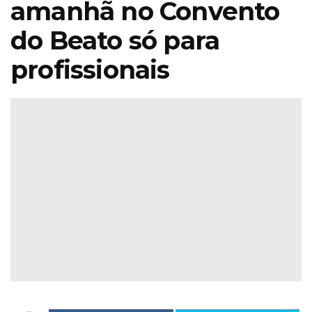
amanhã no Convento
do Beato só para
profissionais
ira de Jardinagem
Iberflora l
iterrânicaOutono
concurso
026 Sábado 17 &
paisagismo 