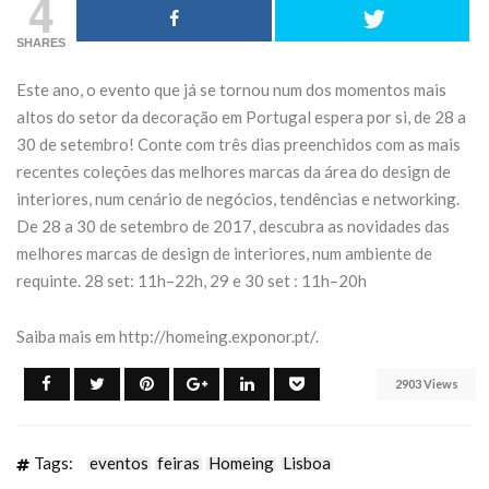
4
Domingo 18 de
transforma
SHARES
outubro
Fórum No
Este ano, o evento que já se tornou num dos momentos mais
27 de Julho de 2026
21 de Julho de 20
altos do setor da decoração em Portugal espera por si, de 28 a
30 de setembro! Conte com três dias preenchidos com as mais
CONTINUE READING
CONTINUE READIN
recentes coleções das melhores marcas da área do design de
interiores, num cenário de negócios, tendências e networking.
De 28 a 30 de setembro de 2017, descubra as novidades das
melhores marcas de design de interiores, num ambiente de
requinte. 28 set: 11h–22h, 29 e 30 set : 11h–20h
Saiba mais em http://homeing.exponor.pt/.
2903 Views
Tags:
eventos
feiras
Homeing
Lisboa