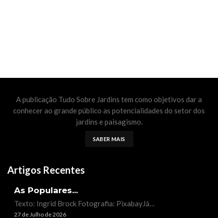
A publicação Tudo Sobre Jardins tem como objetivos dar a
conhecer ao grande público as potencialidades do setor dos
jardins e paisagismo.
SABER MAIS
Artigos Recentes
As Populares...
Texto: Ingrid Brock Fotografia: PixabayJá…
27 de Julho de 2026