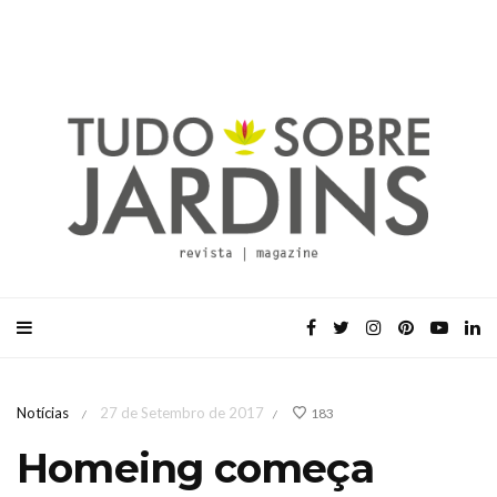
Notícias
27 de Setembro de 2017
183
/
/
Homeing começa