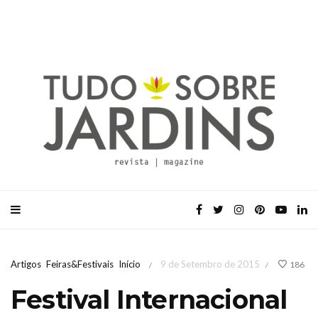
Artigos
Feiras&Festivais
Início
9 de Setembro de 2015
186
/
/
Festival Internacional