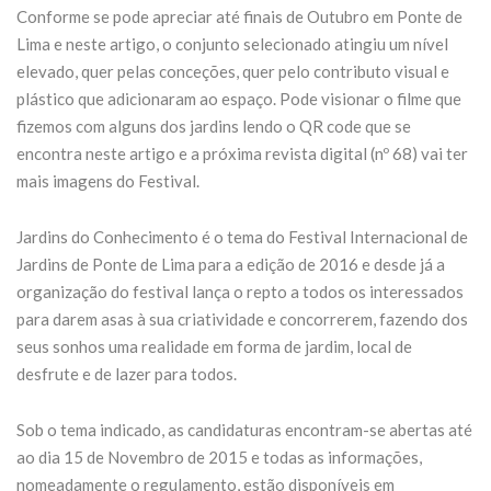
ngo 18 de
transformar o
Conforme se pode apreciar até finais de Outubro em Ponte de
Lima e neste artigo, o conjunto selecionado atingiu um nível
utubro
Fórum Norte
elevado, quer pelas conceções, quer pelo contributo visual e
 Julho de 2026
21 de Julho de 2026
plástico que adicionaram ao espaço. Pode visionar o filme que
fizemos com alguns dos jardins lendo o QR code que se
INUE READING
CONTINUE READING
encontra neste artigo e a próxima revista digital (nº 68) vai ter
mais imagens do Festival.
Jardins do Conhecimento é o tema do Festival Internacional de
Jardins de Ponte de Lima para a edição de 2016 e desde já a
organização do festival lança o repto a todos os interessados
para darem asas à sua criatividade e concorrerem, fazendo dos
seus sonhos uma realidade em forma de jardim, local de
desfrute e de lazer para todos.
Sob o tema indicado, as candidaturas encontram-se abertas até
ao dia 15 de Novembro de 2015 e todas as informações,
nomeadamente o regulamento, estão disponíveis em