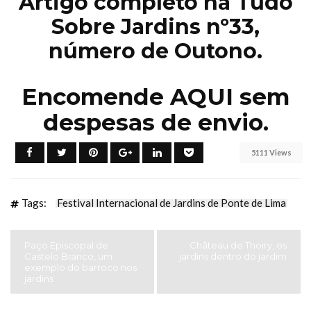
Artigo completo na Tudo
Sobre Jardins nº33,
número de Outono.
Encomende
AQUI
sem
despesas de envio.
5111 Views
Tags:
Festival Internacional de Jardins de Ponte de Lima
Paço Episcopal de
Château de Thoiry, os
Castelo Branco, um
jardins dentro do jardim
exemplo do barroco nos
jardins