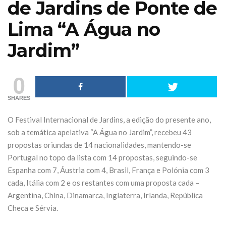
de Jardins de Ponte de
Lima “A Água no
Jardim”
0
SHARES
O Festival Internacional de Jardins, a edição do presente ano,
sob a temática apelativa “A Água no Jardim”, recebeu 43
propostas oriundas de 14 nacionalidades, mantendo-se
Portugal no topo da lista com 14 propos­tas, seguindo-se
Espanha com 7, Áustria com 4, Brasil, França e Polónia com 3
cada, Itália com 2 e os restantes com uma proposta cada –
e Jardinagem
Iberflora lança
Argentina, China, Dinamarca, Inglaterra, Irlanda, República
rânicaOutono
concurso de
Checa e Sérvia.
ábado 17 &
paisagismo para