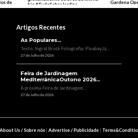
Artigos Recentes
As Populares...
Texto: Ingrid Brock Fotografia: PixabayJá…
27 de Julho de 2026
Feira de Jardinagem
MediterrânicaOutono 2026...
A próxima Feira de Jardinagem…
27 de Julho de 2026
About Us / Sobre nós
|
Advertise / Publicidade
|
Terms&Conditio