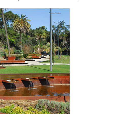
lera
19 de Maio de 2026
ormação
cnologia
CONTINUE READING
teria
o de 2026
 READING