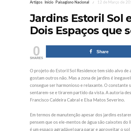
Artigos
Início
Paisagisno Nacional
12 de Março de 20
/
Jardins Estoril Sol
Dois Espaços que
0
Share
SHARES
O projeto do Estoril Sol Residence tem sido alvo de
gostam outros não. Mas a zona de jardins é inegave
ST
consegue ser harmonioso e relaxante. O constante so
sentarem-se e tirarem partido da vista. A autoria des
encerr
Francisco Caldeira Cabral e Elsa Matos Severino.
Iberflora lança
com fa
concurso de
acima 
Em termos de manutenção apesar dos jardins estarem
pensem que os ele-mentos de água são caixotes do li
paisagismo para
mil mi
é um espaço agradável para parar e aproveitar o sol