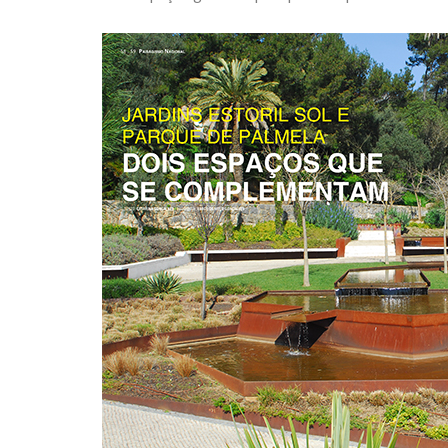
transformar o
ace
Fórum Norte
transf
para te
21 de Julho de 2026
a ba
CONTINUE READING
27 de Mai
CONTINUE