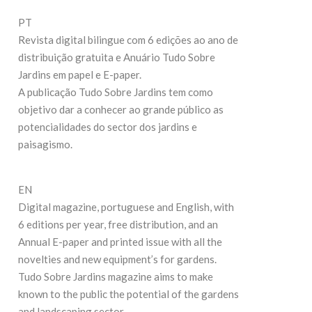
D
27 de Julho de 2026
PT
Revista digital bilingue com 6 edições ao ano de
CONTINUE READING
distribuição gratuita e Anuário Tudo Sobre
Jardins em papel e E-paper.
A publicação Tudo Sobre Jardins tem como
objetivo dar a conhecer ao grande público as
potencialidades do sector dos jardins e
paisagismo.
EN
Digital magazine, portuguese and English, with
6 editions per year, free distribution, and an
Annual E-paper and printed issue with all the
novelties and new equipment’s for gardens.
Tudo Sobre Jardins magazine aims to make
known to the public the potential of the gardens
and landscaping sector.