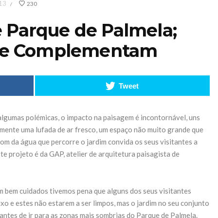
13
230
/
 e Parque de Palmela;
 se Complementam
Tweet
 algumas polémicas, o impacto na paisagem é incontornável, uns
lmente uma lufada de ar fresco, um espaço não muito grande que
IHL
m da água que percorre o jardim convida os seus visitantes a
te projeto é da GAP, atelier de arquitetura paisagista de
a 2025
turação
dos 5,4
 bem cuidados tivemos pena que alguns dos seus visitantes
Bolos também
xo e estes não estarem a ser limpos, mas o jardim no seu conjunto
lhões e
são Jardins
 antes de ir para as zonas mais sombrias do Parque de Palmela.