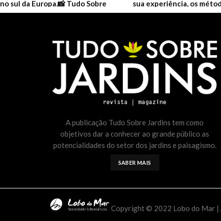
A publicação Tudo Sobre Jardins tem como
objetivos dar a conhecer ao grande público as
potencialidades do setor dos jardins e paisagismo.
SABER MAIS
Copyright © 2022 Lobo do Mar |