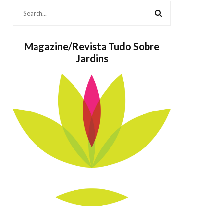
Magazine/Revista Tudo Sobre
Jardins
Feir
Medi
As Populares
20