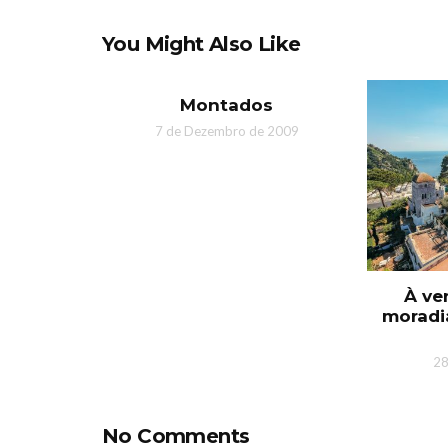
You Might Also Like
Montados
7 de Dezembro de 2009
À ve
moradi
28
No Comments