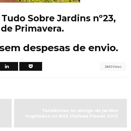
 Tudo Sobre Jardins nº23,
de Primavera.
sem despesas de envio.
3443 Views
Tendências no design de jardins
Inspirados no RHS Chelsea Flower 2013