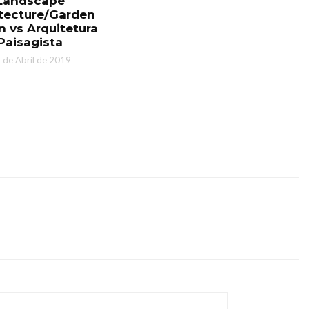
Landscape
tecture/Garden
n vs Arquitetura
Paisagista
 de Abril de 2019