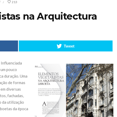
9
213
/
stas na Arquitectura
Tweet
 Influenciada
s um pouco
STIHL
uca duração. Uma
ização de formas
encerra 2025
 em diversas
ra lança
com faturação
tos, fachadas,
rso de
acima dos 5,4
o da utilização
isboetas da época
smo para
mil milhões e