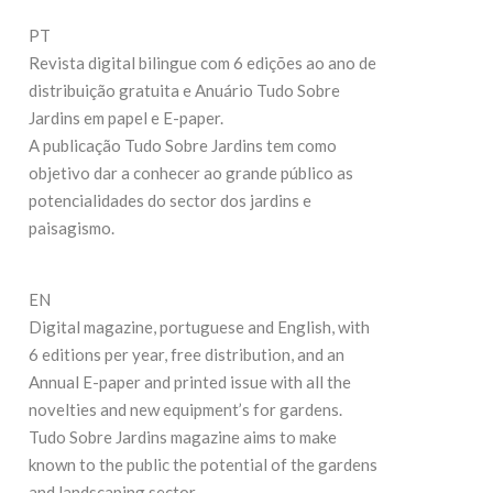
27
19 de Maio de 2026
PT
Revista digital bilingue com 6 edições ao ano de
C
CONTINUE READING
distribuição gratuita e Anuário Tudo Sobre
Jardins em papel e E-paper.
A publicação Tudo Sobre Jardins tem como
objetivo dar a conhecer ao grande público as
potencialidades do sector dos jardins e
paisagismo.
EN
Digital magazine, portuguese and English, with
6 editions per year, free distribution, and an
Annual E-paper and printed issue with all the
novelties and new equipment’s for gardens.
Tudo Sobre Jardins magazine aims to make
known to the public the potential of the gardens
and landscaping sector.