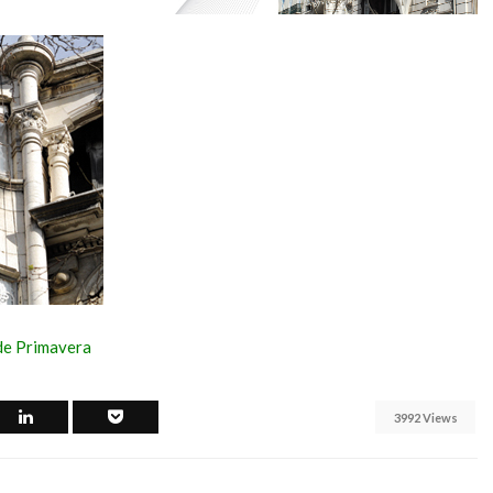
ormar o
acelera
 Norte
transformação
para tecnologia
o de 2026
a bateria
 READING
27 de Maio de 2026
CONTINUE READING
de Primavera
3992 Views