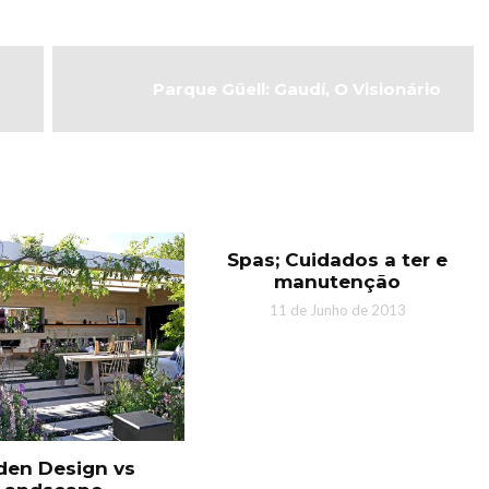
Parque Güell: Gaudí, O Visionário
Spas; Cuidados a ter e
manutenção
11 de Junho de 2013
den Design vs