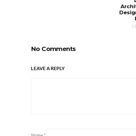
Archi
Desig
23
No Comments
LEAVE A REPLY
Nome
*