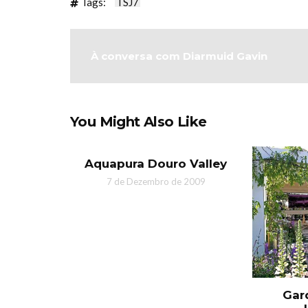
Tags:
TSJ7
À conversa com Diarmuid Gavin
You Might Also Like
Aquapura Douro Valley
7 de Dezembro de 2009
Gar