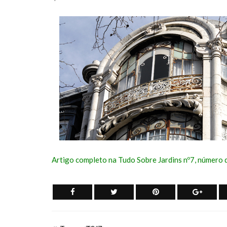
Domingo 18 de
transf
outubro
Fórum
27 de Julho de 2026
21 de Julh
CONTINUE READING
CONTINUE
Artigo completo na Tudo Sobre Jardins nº7, número 