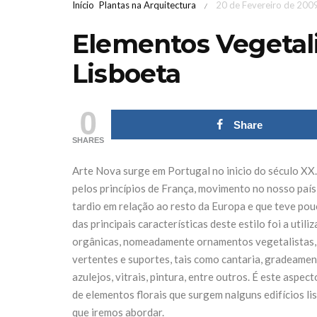
Início
Plantas na Arquitectura
20 de Fevereiro de 200
/
Elementos Vegetali
Lisboeta
0
Share
SHARES
Arte Nova surge em Portugal no inicio do século XX.
pelos princípios de França, movimento no nosso paí
tardio em relação ao resto da Europa e que teve po
das principais características deste estilo foi a util
orgânicas, nomeadamente ornamentos vegetalistas,
Feira de Jardinagem
Iberflo
vertentes e suportes, tais como cantaria, gradeamen
MediterrânicaOutono
concu
azulejos, vitrais, pintura, entre outros. É este aspect
de elementos florais que surgem nalguns edifícios l
2026 Sábado 17 &
paisagi
que iremos abordar.