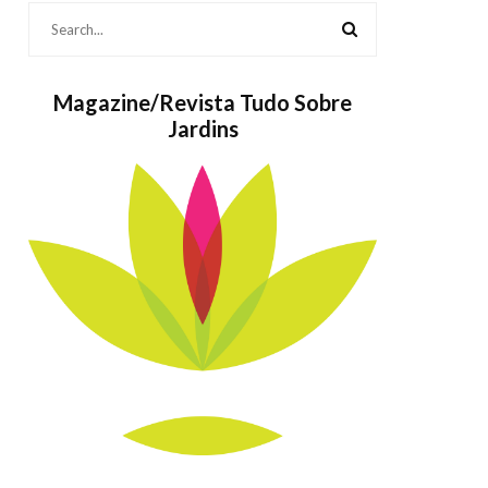
Magazine/Revista Tudo Sobre
Jardins
Bolos também
As
são Jardins